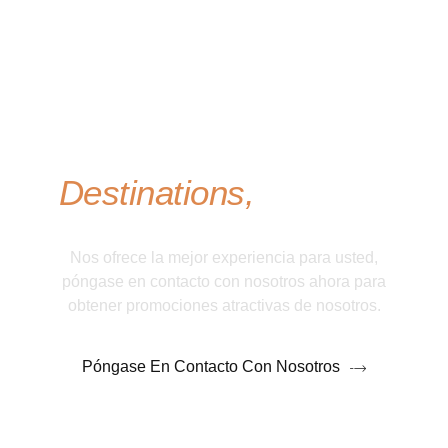
Take An Adventure To
Our Featured
Destinations,
Contact
Us Now!
Nos ofrece la mejor experiencia para usted,
póngase en contacto con nosotros ahora para
obtener promociones atractivas de nosotros.
Póngase En Contacto Con Nosotros